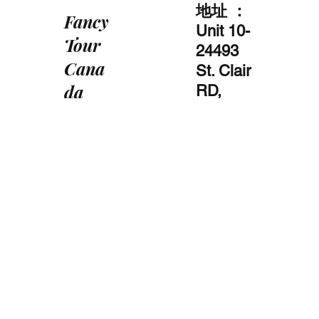
地址 ：
Fancy
Unit 10-
Tour
24493
Cana
St. Clair
da
RD,
CHATHA
Inc.
M
ON N7M
5J2,
Canada
电话：+1
(877) -