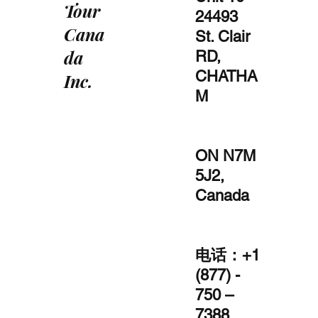
Tour
24493
Cana
St. Clair
da
RD,
CHATHA
Inc.
M
ON N7M
5J2,
Canada
电话：+1
(877) -
750 –
7388