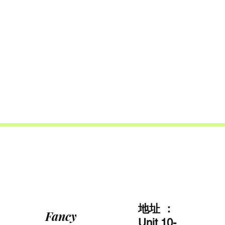
地址 ：
Fancy
Unit 10-