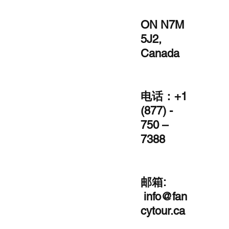
ON N7M
5J2,
Canada
电话：+1
(877) -
750 –
7388
邮箱:
info@fan
cytour.ca