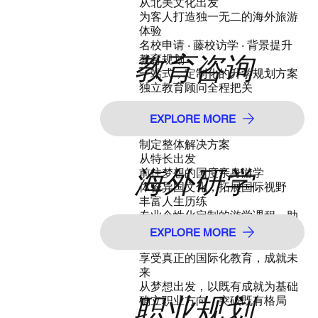
从北美文化出发
为客人打造独一无二的海外旅游
体验
名校申请 · 藤校访学 · 背景提升
教育咨询
教育规划
一站式，定制化的升学规划方案
独立教育顾问全程把关
从需求出发，提供专业、科学的
EXPLORE MORE
系统咨询
制定整体解决方案
从特长出发
海外研学
前往梦想的国度亲身游学
体验异国文化，拓展国际视野
丰富人生历练
专业个性化定制的游学课程，助
梦名校
EXPLORE MORE
关注学生个人兴趣
享受真正的国际化教育，成就未
来
从梦想出发，以既有成就为基础
职业规划
确立职业方向，突破既有格局