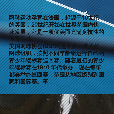
网球运动孕育在法国，起源于19世纪
的英国，20世纪开始在世界范围内快
速发展，它是一项优美而充满竞技性的
体育运动。
美国网球协会(USTA)是世界上最大的
网球组织，按照不同年龄组运行自己的
青少年锦标赛巡回赛。随着最初的青少
年锦标赛在1910 年代举办，现在每年
都会举办巡回赛，范围从地区级别到国
家和国际赛。事，