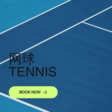
网球
TENNIS
BOOK NOW