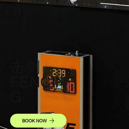
击剑
FENCIN
G
BOOK NOW