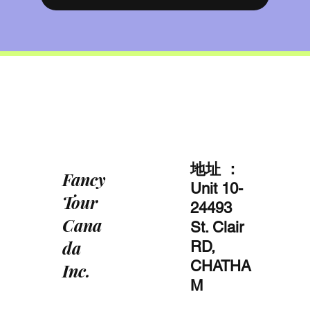
地址 ：
Fancy
Unit 10-
Tour
24493
Cana
St. Clair
da
RD,
CHATHA
Inc.
M