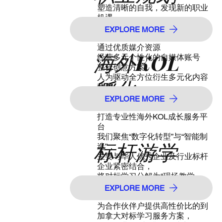
塑造清晰的自我，发现新的职业
机遇
整合内在、外在优势，作为职场
EXPLORE MORE
上打拼的核心竞争力
通过优质媒介资源
海外KOL
经营多元个性化的自媒体账号
整合创意方案
人为驱动全方位衍生多元化内容
孵化
营销
以KOL为核心文化，通过自主发
EXPLORE MORE
展孵化
打造专业性海外KOL成长服务平
台
我们聚焦“数字化转型”与“智能制
标杆游学
造”，
主要与华人优秀企业及行业标杆
企业紧密结合，
将对标学习分解为“现场教学、
实战培训、微咨询落地服务”三
EXPLORE MORE
大模块，
为合作伙伴户提供高性价比的到
加拿大对标学习服务方案，