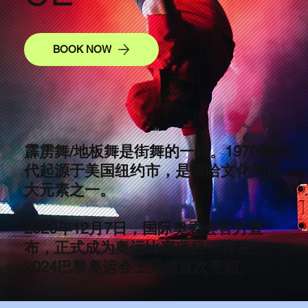
BOOK NOW
霹雳舞/地板舞是街舞的一种。1970年
代起源于美国纽约市，是嘻哈文化的四
大元素之一。
2020年12月7日，国际奥委会官方宣
布，正式成为奥运比赛项目，将在
2024巴黎奥运会上完成首次亮相。