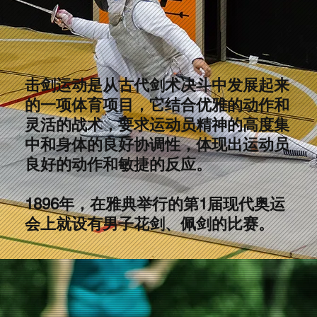
击剑运动是从古代剑术决斗中发展起来
的一项体育项目，它结合优雅的动作和
灵活的战术，要求运动员精神的高度集
中和身体的良好协调性，体现出运动员
良好的动作和敏捷的反应。
1896年，在雅典举行的第1届现代奥运
会上就设有男子花剑、佩剑的比赛。