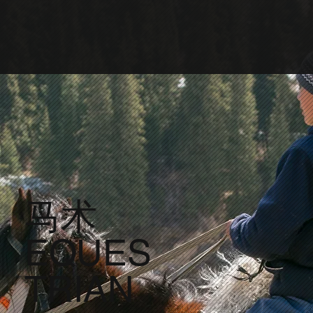
马术
EQUES
TRIAN