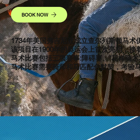
BOOK NOW
1734年美国弗吉尼亚成立查尔列斯顿马
该项目在1900年的奥运会上首次亮相，接
马术比赛包括三项赛事:障碍赛、”花样骑术
马术比赛需要骑师和马匹配合默契，考验